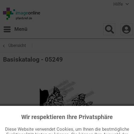
Hilfe
Menü
Übersicht
Basiskatalog - 05249
Wir respektieren Ihre Privatsphäre
Aktiv
Funktionale
Diese Website verwendet Cookies, um Ihnen die bestmögliche