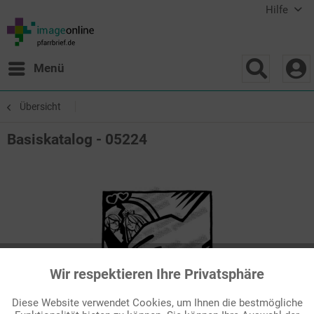
Hilfe
Menü
Übersicht
Basiskatalog - 05224
Wir respektieren Ihre Privatsphäre
Aktiv
Funktionale
Diese Website verwendet Cookies, um Ihnen die bestmögliche