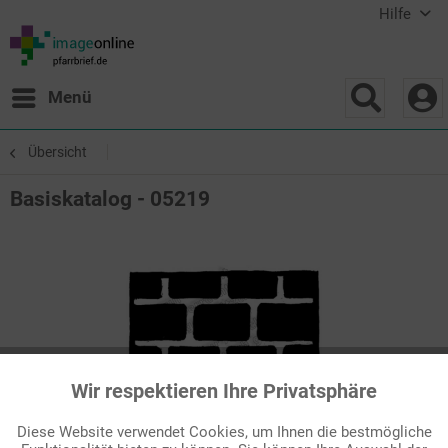
Hilfe
Menü
Übersicht
Basiskatalog - 05219
Wir respektieren Ihre Privatsphäre
Aktiv
Funktionale
Diese Website verwendet Cookies, um Ihnen die bestmögliche