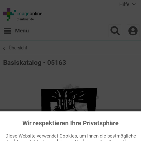
Hilfe
Menü
Übersicht
Basiskatalog - 05163
Wir respektieren Ihre Privatsphäre
Aktiv
Funktionale
Diese Website verwendet Cookies, um Ihnen die bestmögliche