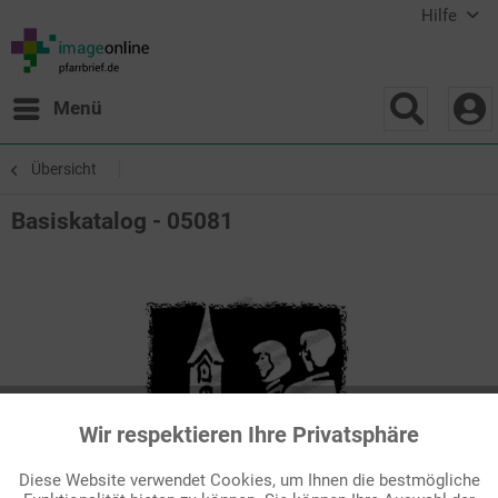
Hilfe
Menü
Übersicht
Basiskatalog - 05081
Wir respektieren Ihre Privatsphäre
Aktiv
Funktionale
Diese Website verwendet Cookies, um Ihnen die bestmögliche