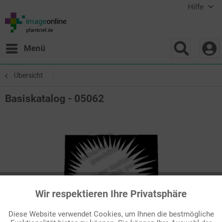
Hilfe
Menü
Übersicht
Basiskatalog - 05062
Wir respektieren Ihre Privatsphäre
Aktiv
Funktionale
Diese Website verwendet Cookies, um Ihnen die bestmögliche