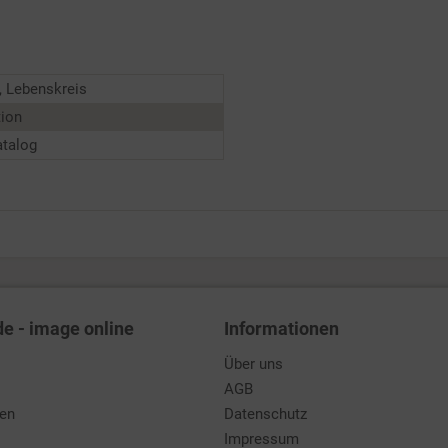
, Lebenskreis
tion
atalog
de - image online
Informationen
Über uns
AGB
den
Datenschutz
Impressum