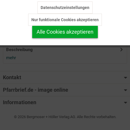
Datenschutzeinstellungen
Inaktiv
Tracking
Herunterladen
Nur funktionale Cookies akzeptieren
Inaktiv
Personalisierung
Alle Cookies akzeptieren
Auf Ihren Merkzettel setzen
Inaktiv
Service
Beschreibung
mehr
Kontakt
Pfarrbrief.de - image online
Informationen
© 2026 Bergmoser + Höller Verlag AG. Alle Rechte vorbehalten.