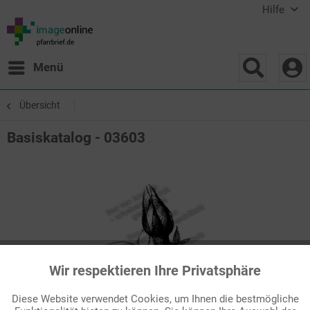
Hilfe
Menü
Übersicht
Basiskatalog - 03603
Wir respektieren Ihre Privatsphäre
Aktiv
Funktionale
Diese Website verwendet Cookies, um Ihnen die bestmögliche