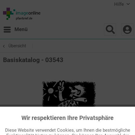
Hilfe
Menü
Übersicht
Basiskatalog - 03543
Wir respektieren Ihre Privatsphäre
Aktiv
Funktionale
Diese Website verwendet Cookies, um Ihnen die bestmögliche