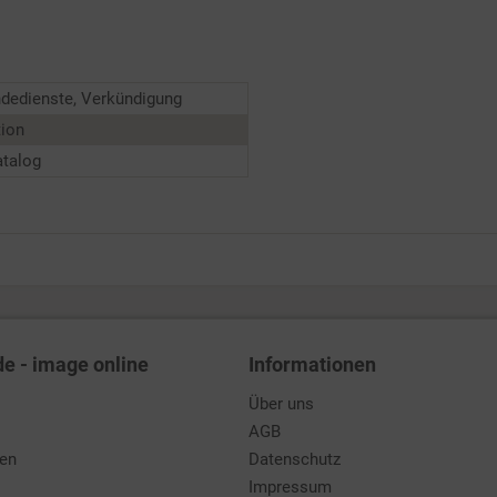
dedienste, Verkündigung
tion
atalog
de - image online
Informationen
Über uns
AGB
den
Datenschutz
Impressum