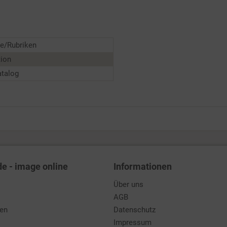
e/Rubriken
tion
atalog
de - image online
Informationen
Über uns
AGB
den
Datenschutz
Impressum