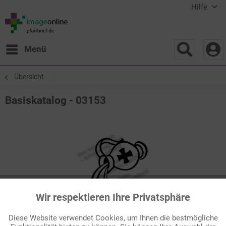
Hilfe
Menü
Übersicht
Basiskatalog - 03153
Wir respektieren Ihre Privatsphäre
Aktiv
Funktionale
Diese Website verwendet Cookies, um Ihnen die bestmögliche