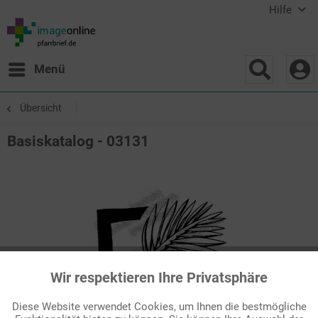
Hilfe
Menü
Übersicht
Basiskatalog - 03131
Wir respektieren Ihre Privatsphäre
Aktiv
Funktionale
Diese Website verwendet Cookies, um Ihnen die bestmögliche