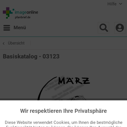
Hilfe
Menü
Übersicht
Basiskatalog - 03123
Wir respektieren Ihre Privatsphäre
Aktiv
Funktionale
Diese Website verwendet Cookies, um Ihnen die bestmögliche