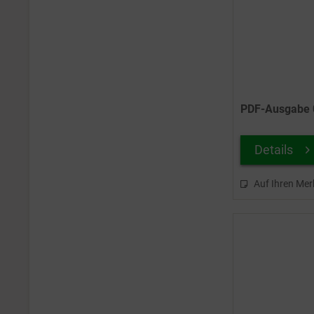
04/2022
04/2023
04/2024
04/2025
04/2026
06/2012
PDF-Ausgabe 0
06/2013
06/2014
Details
06/2016
06/2017
Auf Ihren Mer
06/2018
06/2019
06/2020
06/2021
06/2022
06/2023
06/2024