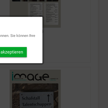
Aktiv
be 02/2026 (katholisch)
önnen. Sie können Ihre
Inaktiv
s
 akzeptieren
Inaktiv
n Merkzettel setzen
Inaktiv
Inaktiv