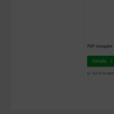
06/2025
06/2026
07/2012
07/2013
07/2014
07/2015
07/2016
PDF-Ausgabe 1
07/2017
07/2018
07/2019
Details
07/2020
07/2021
Auf Ihren Mer
07/2022
07/2023
07/2024
07/2025
07/2026
08/2012