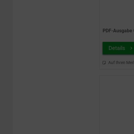
02/2014
02/2015
02/2016
02/2017
PDF-Ausgabe 0
02/2018
02/2019
Details
02/2020
02/2021
Auf Ihren Mer
02/2022
02/2023
02/2024
02/2025
02/2026
03/2012
03/2013
03/2014
03/2015