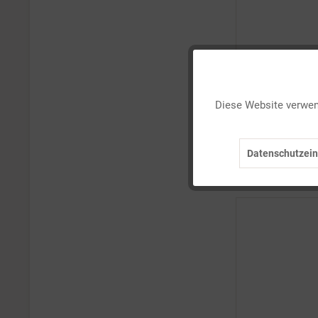
03/2016
03/2017
03/2018
03/2019
Funktionale
03/2020
PDF-Ausgabe 0
03/2021
Diese Website verwend
Marketing
03/2022
Details
03/2023
Datenschutzein
03/2024
Tracking
Auf Ihren Mer
03/2025
03/2026
Personalisierung
04/2016
04/2017
Service
04/2018
04/2019
04/2020
04/2021