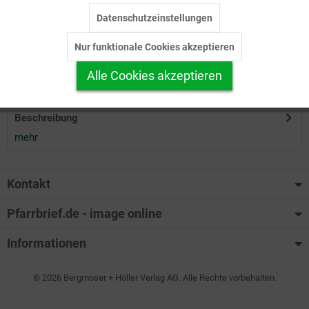
Datenschutzeinstellungen
Inaktiv
Tracking
Herunterladen
Nur funktionale Cookies akzeptieren
Inaktiv
Personalisierung
Alle Cookies akzeptieren
Auf Ihren Merkzettel setzen
Inaktiv
Service
Beschreibung
mehr
Kontakt
Pfarrbrief.de - image online
Informationen
© 2026 Bergmoser + Höller Verlag AG. Alle Rechte vorbehalten.