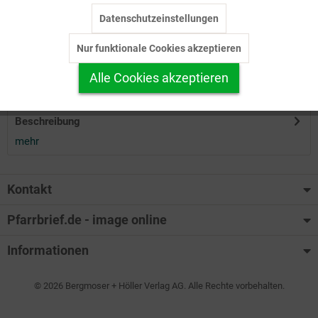
Datenschutzeinstellungen
Inaktiv
Tracking
Herunterladen
Nur funktionale Cookies akzeptieren
Inaktiv
Personalisierung
Alle Cookies akzeptieren
Auf Ihren Merkzettel setzen
Inaktiv
Service
Beschreibung
mehr
Kontakt
Pfarrbrief.de - image online
Informationen
© 2026 Bergmoser + Höller Verlag AG. Alle Rechte vorbehalten.