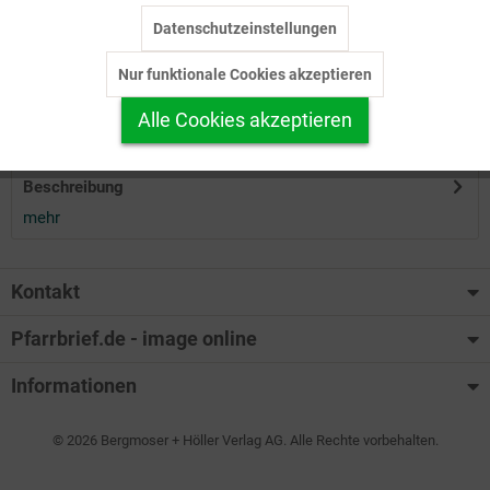
Datenschutzeinstellungen
Inaktiv
Tracking
Herunterladen
Nur funktionale Cookies akzeptieren
Inaktiv
Personalisierung
Alle Cookies akzeptieren
Auf Ihren Merkzettel setzen
Inaktiv
Service
Beschreibung
mehr
Kontakt
Pfarrbrief.de - image online
Informationen
© 2026 Bergmoser + Höller Verlag AG. Alle Rechte vorbehalten.