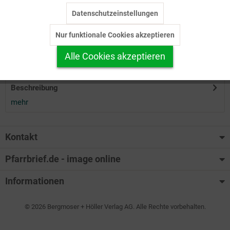
Datenschutzeinstellungen
Inaktiv
Tracking
Herunterladen
Nur funktionale Cookies akzeptieren
Inaktiv
Personalisierung
Alle Cookies akzeptieren
Auf Ihren Merkzettel setzen
Inaktiv
Service
Beschreibung
mehr
Kontakt
Pfarrbrief.de - image online
Informationen
© 2026 Bergmoser + Höller Verlag AG. Alle Rechte vorbehalten.