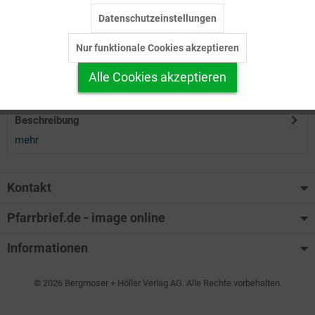
Datenschutzeinstellungen
Inaktiv
Tracking
Herunterladen
Nur funktionale Cookies akzeptieren
Inaktiv
Personalisierung
Alle Cookies akzeptieren
Auf Ihren Merkzettel setzen
Inaktiv
Service
Beschreibung
mehr
Kontakt
Pfarrbrief.de - image online
Informationen
© 2026 Bergmoser + Höller Verlag AG. Alle Rechte vorbehalten.