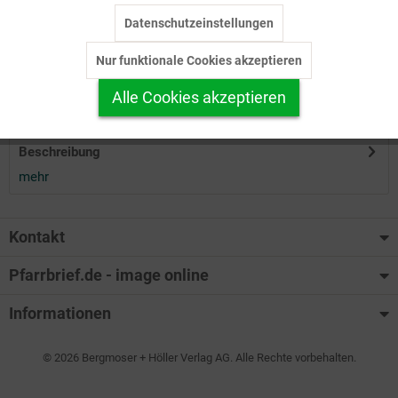
Datenschutzeinstellungen
Inaktiv
Tracking
Herunterladen
Nur funktionale Cookies akzeptieren
Inaktiv
Personalisierung
Alle Cookies akzeptieren
Auf Ihren Merkzettel setzen
Inaktiv
Service
Beschreibung
mehr
Kontakt
Pfarrbrief.de - image online
Informationen
© 2026 Bergmoser + Höller Verlag AG. Alle Rechte vorbehalten.