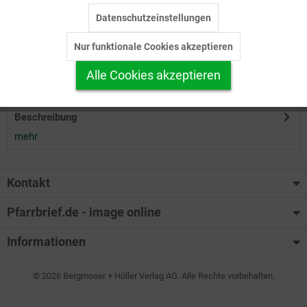
Datenschutzeinstellungen
Inaktiv
Tracking
Herunterladen
Nur funktionale Cookies akzeptieren
Inaktiv
Personalisierung
Alle Cookies akzeptieren
Auf Ihren Merkzettel setzen
Inaktiv
Service
Beschreibung
mehr
Kontakt
Pfarrbrief.de - image online
Informationen
© 2026 Bergmoser + Höller Verlag AG. Alle Rechte vorbehalten.