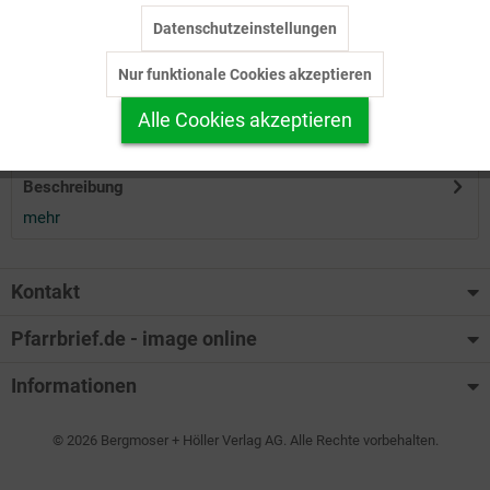
Datenschutzeinstellungen
Inaktiv
Tracking
Herunterladen
Nur funktionale Cookies akzeptieren
Inaktiv
Personalisierung
Alle Cookies akzeptieren
Auf Ihren Merkzettel setzen
Inaktiv
Service
Beschreibung
mehr
Kontakt
Pfarrbrief.de - image online
Informationen
© 2026 Bergmoser + Höller Verlag AG. Alle Rechte vorbehalten.