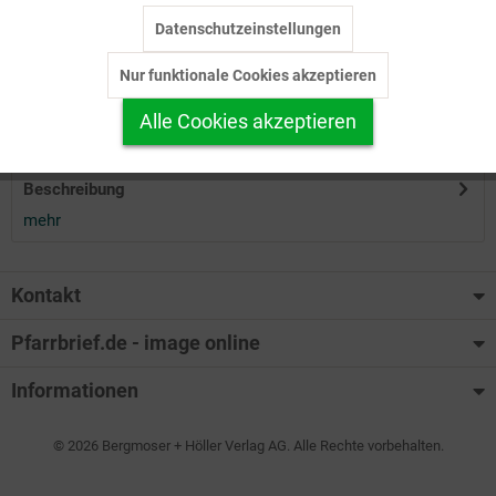
Datenschutzeinstellungen
Inaktiv
Tracking
Herunterladen
Nur funktionale Cookies akzeptieren
Inaktiv
Personalisierung
Alle Cookies akzeptieren
Auf Ihren Merkzettel setzen
Inaktiv
Service
Beschreibung
mehr
Kontakt
Pfarrbrief.de - image online
Informationen
© 2026 Bergmoser + Höller Verlag AG. Alle Rechte vorbehalten.