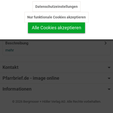
Datenschutzeinstellungen
Inaktiv
Tracking
Herunterladen
Nur funktionale Cookies akzeptieren
Inaktiv
Personalisierung
Alle Cookies akzeptieren
Auf Ihren Merkzettel setzen
Inaktiv
Service
Beschreibung
mehr
Kontakt
Pfarrbrief.de - image online
Informationen
© 2026 Bergmoser + Höller Verlag AG. Alle Rechte vorbehalten.