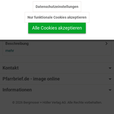
Datenschutzeinstellungen
Inaktiv
Tracking
Herunterladen
Nur funktionale Cookies akzeptieren
Inaktiv
Personalisierung
Alle Cookies akzeptieren
Auf Ihren Merkzettel setzen
Inaktiv
Service
Beschreibung
mehr
Kontakt
Pfarrbrief.de - image online
Informationen
© 2026 Bergmoser + Höller Verlag AG. Alle Rechte vorbehalten.