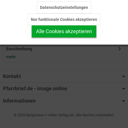
Datenschutzeinstellungen
Inaktiv
Tracking
Herunterladen
Nur funktionale Cookies akzeptieren
Inaktiv
Personalisierung
Alle Cookies akzeptieren
Auf Ihren Merkzettel setzen
Inaktiv
Service
Beschreibung
mehr
Kontakt
Pfarrbrief.de - image online
Informationen
© 2026 Bergmoser + Höller Verlag AG. Alle Rechte vorbehalten.