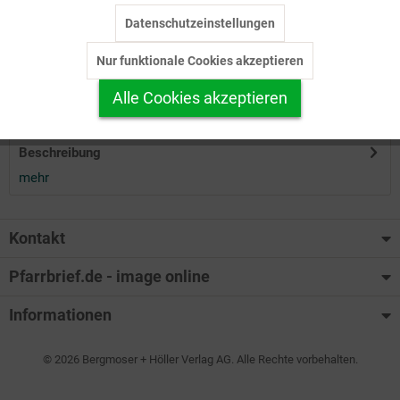
Datenschutzeinstellungen
Inaktiv
Tracking
Herunterladen
Nur funktionale Cookies akzeptieren
Inaktiv
Personalisierung
Alle Cookies akzeptieren
Auf Ihren Merkzettel setzen
Inaktiv
Service
Beschreibung
mehr
Kontakt
Pfarrbrief.de - image online
Informationen
© 2026 Bergmoser + Höller Verlag AG. Alle Rechte vorbehalten.