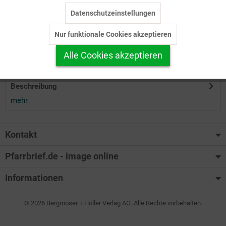
Datenschutzeinstellungen
Inaktiv
Tracking
Herunterladen
Nur funktionale Cookies akzeptieren
Inaktiv
Personalisierung
Alle Cookies akzeptieren
Auf Ihren Merkzettel setzen
Inaktiv
Service
Beschreibung
mehr
Kontakt
Pfarrbrief.de - image online
Informationen
© 2026 Bergmoser + Höller Verlag AG. Alle Rechte vorbehalten.